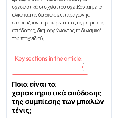
σχεδιαστικά στοιχεία που σχετίζονται με τα
υλικά και τις διαδικασίες παραγωγής
επηρεάζουν περαιτέρω αυτές τις μετρήσεις
απόδοσης, διαμορφώνοντας τη δυναμική
του παιχνιδιού.
Key sections in the article:
Ποια είναι τα
χαρακτηριστικά απόδοσης
της συμπίεσης των μπαλών
τένις;