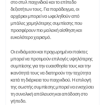
στο στυλ παιχνιδιού και το επίπεδο
δεξιοτήτων τους. Για παράδειγμα, οι
αρχάριοι μπορεί να ωφεληθούν από
μπάλες χαμηλότερης συμπίεσης που
προσφέρουν πιο μαλακή αίσθηση και
ευκολότερο χειρισμό.
Οι ενδιάμεσοι και προχωρημένοι παίκτες
μπορεί να προτιμούν επιλογές υψηλότερης
συμπίεσης για την ευαισθησία τους και την
ικανότητά τους να διατηρούν την ταχύτητα
κατά τη διάρκεια του παιχνιδιού. Η επιλογή
της σωστής συμπίεσης μπορεί να ενισχύσει
τη συνολική απόλαυση και απόδοση στο
γήπεδο.