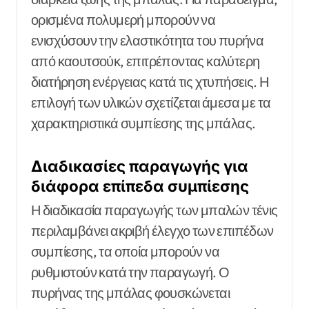
ορισμένα πολυμερή μπορούν να
ενισχύσουν την ελαστικότητα του πυρήνα
από καουτσούκ, επιτρέποντας καλύτερη
διατήρηση ενέργειας κατά τις χτυπήσεις. Η
επιλογή των υλικών σχετίζεται άμεσα με τα
χαρακτηριστικά συμπίεσης της μπάλας.
Διαδικασίες παραγωγής για
διάφορα επίπεδα συμπίεσης
Η διαδικασία παραγωγής των μπαλών τένις
περιλαμβάνει ακριβή έλεγχο των επιπέδων
συμπίεσης, τα οποία μπορούν να
ρυθμιστούν κατά την παραγωγή. Ο
πυρήνας της μπάλας φουσκώνεται