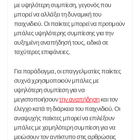
με υψηλότερη συμπίεση, γεγονός που
μπορεί να αλλάξει τη δυναμική του
παιχνιδιού. Οι παίκτες μπορεί να προτιμούν
μπάλες υψηλότερης συμπίεσης για την
αυξημένη αναπήδησή τους, ειδικά σε
ταχύτερες επιφάνειες.
Για παράδειγμα, οι επαγγελματίες παίκτες
συχνά χρησιμοποιούν μπάλες με
υψηλότερη συμπίεση για να
μεγιστοποιήσουν
την αναπήδηση
και τον
έλεγχο κατά τη διάρκεια του παιχνιδιού. Οι
αναψυχής παίκτες μπορεί να επιλέξουν
μπάλες με χαμηλότερη συμπίεση για να
μειώσουν τον αντίκτυπο στις αρθρώσεις