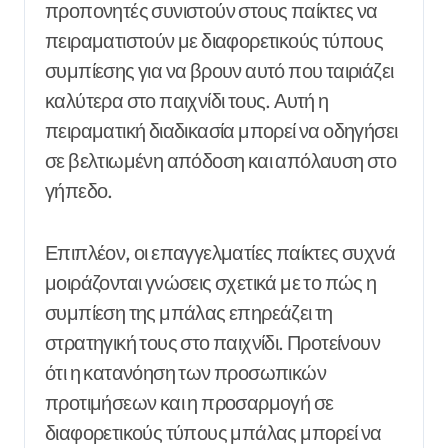
προπονητές συνιστούν στους παίκτες να
πειραματιστούν με διαφορετικούς τύπους
συμπίεσης για να βρουν αυτό που ταιριάζει
καλύτερα στο παιχνίδι τους. Αυτή η
πειραματική διαδικασία μπορεί να οδηγήσει
σε βελτιωμένη απόδοση και απόλαυση στο
γήπεδο.
Επιπλέον, οι επαγγελματίες παίκτες συχνά
μοιράζονται γνώσεις σχετικά με το πώς η
συμπίεση της μπάλας επηρεάζει τη
στρατηγική τους στο παιχνίδι. Προτείνουν
ότι η κατανόηση των προσωπικών
προτιμήσεων και η προσαρμογή σε
διαφορετικούς τύπους μπάλας μπορεί να