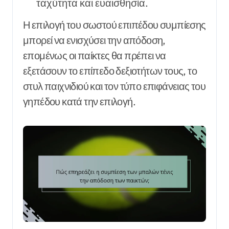
ταχύτητα και ευαισθησία.
Η επιλογή του σωστού επιπέδου συμπίεσης
μπορεί να ενισχύσει την απόδοση,
επομένως οι παίκτες θα πρέπει να
εξετάσουν το επίπεδο δεξιοτήτων τους, το
στυλ παιχνιδιού και τον τύπο επιφάνειας του
γηπέδου κατά την επιλογή.