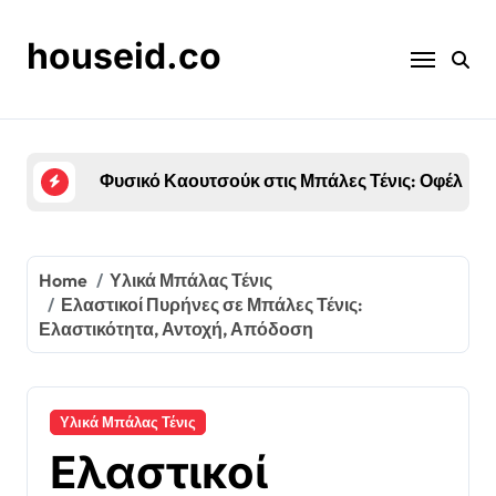
Skip
to
houseid.co
content
Βιοδιασπώμενες Καλύψεις Για Μπάλες Τένις: Π
Home
Υλικά Μπάλας Τένις
Ελαστικοί Πυρήνες σε Μπάλες Τένις:
Ελαστικότητα, Αντοχή, Απόδοση
Υλικά Μπάλας Τένις
Ελαστικοί